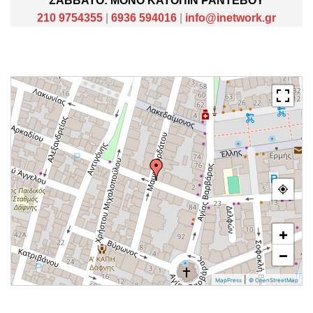
ΣΑΒΒΑΤΟ: ΜΟΝΟ ΚΑΤΟΠΙΝ ΡΑΝΤΕΒΟΥ
210 9754355
|
6936 594016
|
info@inetwork.gr
+
−
|
MapPress
© OpenStreetMap