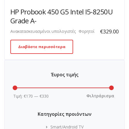
HP Probook 450 G5 Intel I5-8250U
Grade A-
€
329.00
Ανακατασκευασμένοι υπολογιστές
Φορητοί
Διαβάστε περισσότερα
Έυρος τιμής
Ελάχιστ
Μέγιστη
τιμή
τιμή
Φιλτράρισμα
Τιμή:
€170
—
€330
Κατηγορίες προιόντων
Smart/Android TV