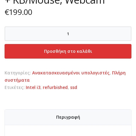
€
199.00
Back
to
School
Προσθήκη στο καλάθι
-
Full
PC
Κατηγορίες:
Ανακατασκευασμένοι υπολογιστές
,
Πλήρη
set
συστήματα
+
Ετικέτες:
Intel i3
,
refurbished
,
ssd
KB/Mouse,
Webcam
ποσότητα
Περιγραφή