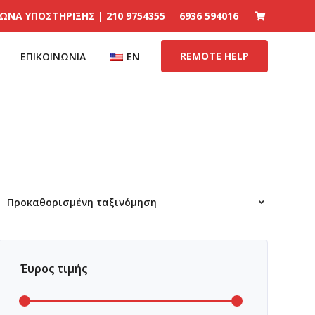
ΩΝA ΥΠΟΣΤΗΡΙΞΗΣ | 210 9754355
6936 594016
REMOTE HELP
ΕΠΙΚΟΙΝΩΝΙΑ
EN
Έυρος τιμής
Ελάχιστη
Μέγιστη
τιμή
τιμή