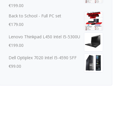
€
199.00
Back to School - Full PC set
€
179.00
Lenovo Thinkpad L450 Intel I5-5300U
€
199.00
Dell Optiplex 7020 Intel I5-4590 SFF
€
99.00