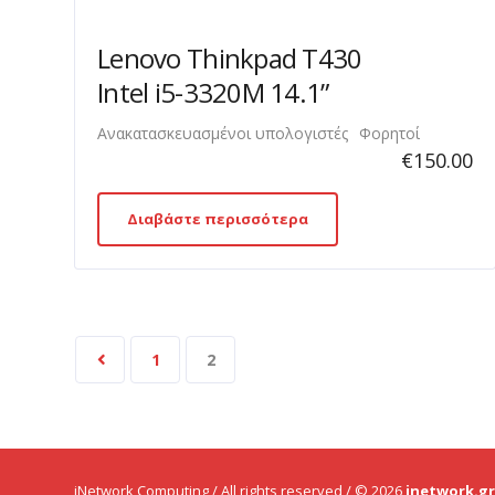
Lenovo Thinkpad T430
Intel i5-3320M 14.1”
Ανακατασκευασμένοι υπολογιστές
Φορητοί
€
150.00
Διαβάστε περισσότερα
1
2
iNetwork Computing / All rights reserved / © 2026
inetwork.gr